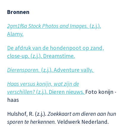
Bronnen
2gm1f6a Stock Photos and Images.
(z.j.).
Alamy.
De afdruk van de hondenpoot op zand,
close-up. (z.j.). Dreamstime.
Dierensporen.
(z.j.). Adventure vally.
Haas versus konijn, wat zijn de
verschillen?
(z.j.). Dieren nieuws.
Foto konijn -
haas
Hulshof, R. (z.j.).
Zoekkaart om dieren aan hun
sporen te herkennen.
Veldwerk Nederland.