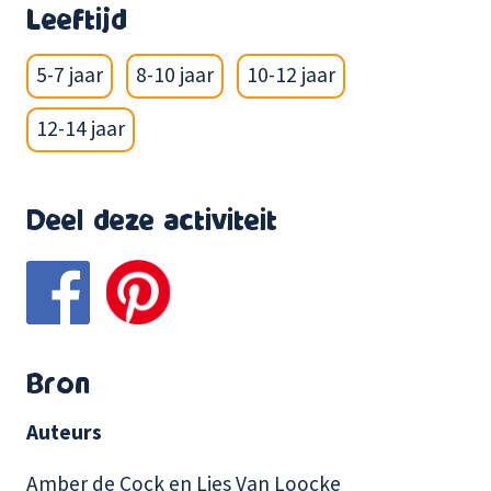
Leeftijd
5-7 jaar
8-10 jaar
10-12 jaar
12-14 jaar
Deel deze activiteit
Bron
Auteurs
Amber de Cock en Lies Van Loocke