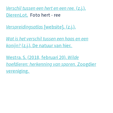
Verschil tussen een hert en een ree.
(z.j.).
DierenLot.
Foto hert - ree
Verspreidingsatlas
[website]
.
(z.j.).
Wat is het verschil tussen een haas en een
konijn?
(z.j.). De natuur van hier.
Westra. S. (2018, februari 20).
Wilde
hoefdieren: herkenning van sporen.
Zoogdier
vereniging.