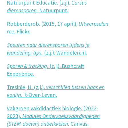
Natuurpunt Educatie. (z.j.).
Cursus
dierensporen.
Natuurpunt.
Robberderob. (2015, 17 april).
Uitwerpselen
ree.
Flickr.
Speuren naar dierensporen tijdens je
wandeling: tips.
(z.j.). Wandelen.nl.
Sporen & tracking.
(z.j.). Bushcraft
Experience.
Tresinie, H. (z.j.).
verschillen tussen haas en
konijn.
‘t-Over-Leven.
Vakgroep vakdidactiek biologie. (2022-
2023).
Modules Onderzoeksvaardigheden
(STEM-doelen) ontwikkelen.
Canvas.