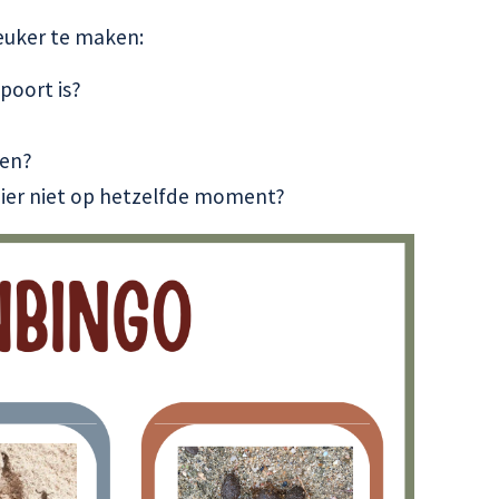
leuker te maken:
poort is?
nen?
hier niet op hetzelfde moment?