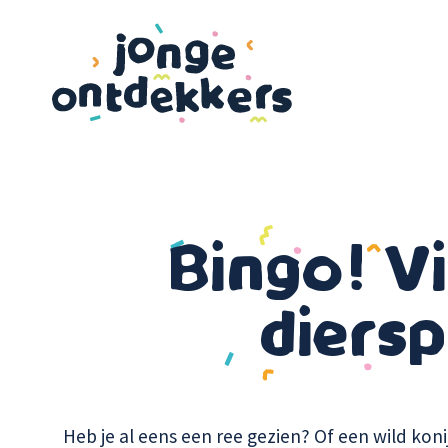
Overslaan
en
naar
de
inhoud
gaan
Bingo! Vin
diers
Heb je al eens een ree gezien? Of een wild koni