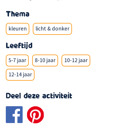
Thema
kleuren
licht & donker
Leeftijd
5-7 jaar
8-10 jaar
10-12 jaar
12-14 jaar
Deel deze activiteit