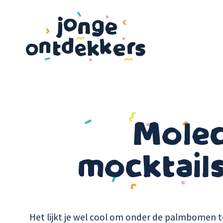
Overslaan
en
naar
de
inhoud
gaan
Molec
mocktails
Het lijkt je wel cool om onder de palmbomen t