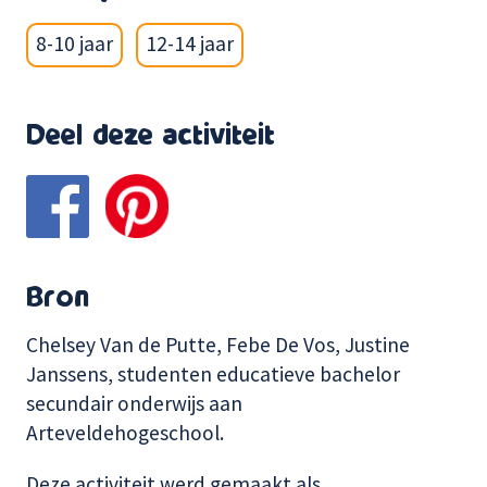
8-10 jaar
12-14 jaar
Deel deze activiteit
Bron
Chelsey Van de Putte, Febe De Vos, Justine
Janssens, studenten educatieve bachelor
secundair onderwijs aan
Arteveldehogeschool.
Deze activiteit werd gemaakt als